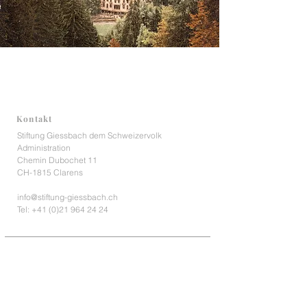
Kontakt
Stiftung Giessbach dem Schweizervolk
Administration
Chemin Dubochet 11
CH-1815 Clarens
info@stiftung-giessbach.ch
Tel:
+41 (0)21 964 24 24
Kontoangaben
PC 30-55-3
IBAN CH07
0900 0000 3000 0055 3