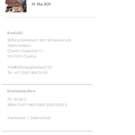
10. Mai 2020
Kontakt
Stiftung Giessbach dem Schweizervolk
Administration
Chemin Dubochet 11
CH-1815 Clarens
info@stiftung-giessbach.ch
Tel:
+41 (0)21 964 24 24
Kontoangaben
PC 30-55-3
IBAN CH07
0900 0000 3000 0055 3
Impressum
|
Datenschutz