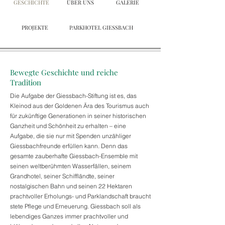
GESCHICHTE
ÜBER UNS
GALERIE
PROJEKTE
PARKHOTEL GIESSBACH
Bewegte Geschichte und reiche
Tradition
Die Aufgabe der Giessbach-Stiftung ist es, das
Kleinod aus der Goldenen Ära des Tourismus auch
für zukünftige Generationen in seiner historischen
Ganzheit und Schönheit zu erhalten – eine
Aufgabe, die sie nur mit Spenden unzähliger
Giessbachfreunde erfüllen kann. Denn das
gesamte zauberhafte Giessbach-Ensemble mit
seinen weltberühmten Wasserfällen, seinem
Grandhotel, seiner Schiffländte, seiner
nostalgischen Bahn und seinen 22 Hektaren
prachtvoller Erholungs- und Parklandschaft braucht
stete Pflege und Erneuerung. Giessbach soll als
lebendiges Ganzes immer prachtvoller und