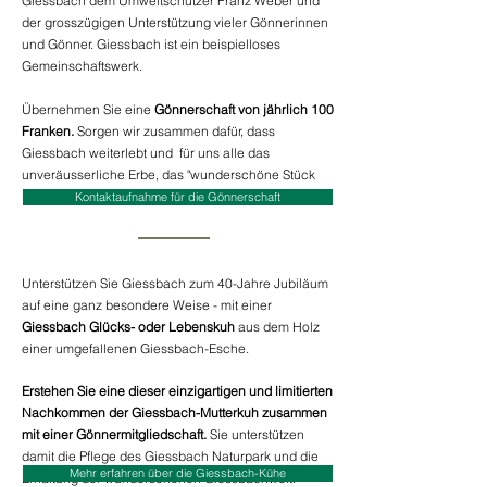
Giessbach dem Umweltschützer Franz Weber und
der grosszügigen Unterstützung vieler Gönnerinnen
und Gönner. Giessbach ist ein beispielloses
Gemeinschaftswerk.
Übernehmen Sie eine
Gönnerschaft von jährlich 100
Franken.
Sorgen wir zusammen dafür, dass
Giessbach weiterlebt und für uns alle das
unveräusserliche Erbe, das "wunderschöne Stück
Heimat" bleibt!
Kontaktaufnahme für die Gönnerschaft
Unterstützen Sie Giessbach zum 40-Jahre Jubiläum
auf eine ganz besondere Weise - mit einer
Giessbach Glücks- oder Lebenskuh
aus dem Holz
einer umgefallenen Giessbach-Esche.
Erstehen Sie eine dieser einzigartigen und limitierten
Nachkommen der Giessbach-Mutterkuh zusammen
mit einer Gönnermitgliedschaft.
Sie unterstützen
damit die Pflege des Giessbach Naturpark und die
Mehr erfahren über die Giessbach-Kühe
Erhaltung der wunderschönen Giessbachwelt.