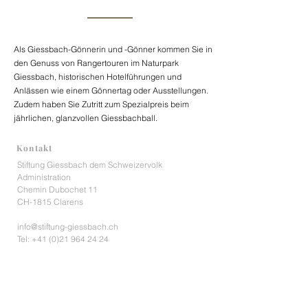
Als Giessbach-Gönnerin und -Gönner kommen Sie in
den Genuss von Rangertouren im Naturpark
Giessbach, historischen Hotelführungen und
Anlässen wie einem Gönnertag oder Ausstellungen.
Zudem haben Sie Zutritt zum Spezialpreis beim
jährlichen, glanzvollen Giessbachball.
Kontakt
Stiftung Giessbach dem Schweizervolk
Administration
Chemin Dubochet 11
CH-1815 Clarens
info@stiftung-giessbach.ch
Tel:
+41 (0)21 964 24 24
Kontoangaben
PC 30-55-3