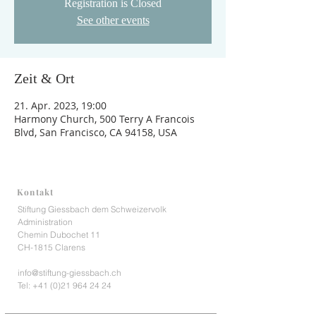
Registration is Closed
See other events
Zeit & Ort
21. Apr. 2023, 19:00
Harmony Church, 500 Terry A Francois
Blvd, San Francisco, CA 94158, USA
Kontakt
Stiftung Giessbach dem Schweizervolk
Administration
Chemin Dubochet 11
CH-1815 Clarens
info@stiftung-giessbach.ch
Tel:
+41 (0)21 964 24 24